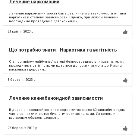
Лечение наркомании
Лечение наркомании может быть различным в зависимости от типа
наркотика и степени зависимости. Однако, при любом лечении
необходимо проведение детоксикации,...
21 квітня 2023 р.
Що потрибно знати - Наркотики та вагітність
Стан організму майбутньої матері безпосередньо впливає на те, як
проходитиме вагітність, чи вдасться доносити малюка до 9 місяця,
наскільки здоровим...
8 березня 2023 р.
Лечение каннабиноидной зависимости
В дикой и посевной конопле содержится около 60 каннабиноидов;
часть из них считаются биологически активными. Из конопли
кустарным образом делают...
25 березня 2019 р.