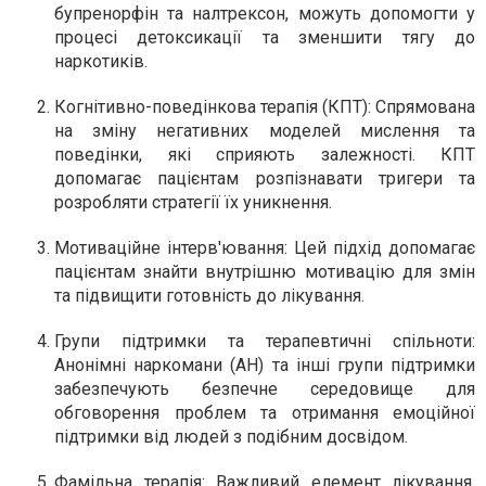
бупренорфін та налтрексон, можуть допомогти у
процесі детоксикації та зменшити тягу до
наркотиків.
Когнітивно-поведінкова терапія (КПТ)
: Спрямована
на зміну негативних моделей мислення та
поведінки, які сприяють залежності. КПТ
допомагає пацієнтам розпізнавати тригери та
розробляти стратегії їх уникнення.
Мотиваційне інтерв'ювання
: Цей підхід допомагає
пацієнтам знайти внутрішню мотивацію для змін
та підвищити готовність до лікування.
Групи підтримки та терапевтичні спільноти
:
Анонімні наркомани (АН) та інші групи підтримки
забезпечують безпечне середовище для
обговорення проблем та отримання емоційної
підтримки від людей з подібним досвідом.
Фамільна терапія
: Важливий елемент лікування,