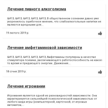
Лечение пивного алкоголизма
&#13; &#13; &#13; &#13; &#13; В общественном сознании давно уже
укоренилось ошибочное мнение, что слабоалкогольные напитки не
являются вредными для...
19 лютого 2019 р.
Лечение амфетаминовой зависимости
&#13; &#13; &#13; &#13; &#13; Амфетамины популярны в качестве
стимулятора психики, увеличивающего работоспособность на какое-
то время и придающего энергии. Движения...
18 січня 2019 р.
Лечение игромании
Игромания является одной из разновидностей зависимости. Она
характеризуется сильнейшей психологической зависимостью от
любого вида игры (компьютерной, карточной; от игровых
автоматов;...