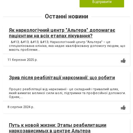
Відправити
Останні новини
Як наркологічний центр "Альтера" допомагає
пацієнтам на всіх етапах лікування?
&#13; &#13; &#13; &#13; Наркологічний центр "Альтера" – це
спеціалізована клініка, яка надає кваліфіковану допомогу людям, що
мають проблеми...
11 березня 2025 р.
Зрив після реабілітації наркоманії: що робити
Процес реабілітації від наркоманії - це складний і тривалий шлях,
який вимагає великої сили волі, підтримки та професійної допомоги.
Однак,...
8 серпня 2024 р.
Путь к новой жизни: Этапы реабилитации
наркозависимых в центре Альтера