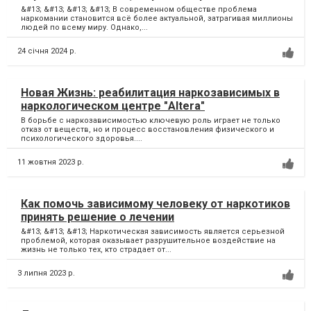
&#13; &#13; &#13; &#13; В современном обществе проблема
наркомании становится всё более актуальной, затрагивая миллионы
людей по всему миру. Однако,...
24 січня 2024 р.
Новая Жизнь: реабилитация наркозависимых в
наркологическом центре "Altera"
В борьбе с наркозависимостью ключевую роль играет не только
отказ от веществ, но и процесс восстановления физического и
психологического здоровья....
11 жовтня 2023 р.
Как помочь зависимому человеку от наркотиков
принять решение о лечении
&#13; &#13; &#13; Наркотическая зависимость является серьезной
проблемой, которая оказывает разрушительное воздействие на
жизнь не только тех, кто страдает от...
3 липня 2023 р.