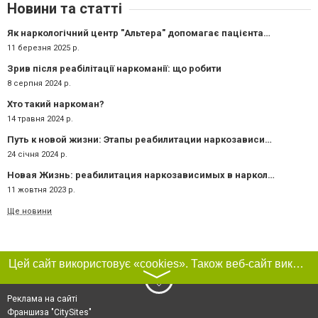
Новини та статті
Як наркологічний центр "Альтера" допомагає пацієнтам на всіх етапах лікування?
11 березня 2025 р.
Зрив після реабілітації наркоманії: що робити
8 серпня 2024 р.
Хто такий наркоман?
14 травня 2024 р.
Путь к новой жизни: Этапы реабилитации наркозависимых в центре Альтера
24 січня 2024 р.
Новая Жизнь: реабилитация наркозависимых в наркологическом центре "Altera"
11 жовтня 2023 р.
Ще новини
Цей сайт використовує «cookies». Також веб-сайт використовує інтернет-сервіс для збору технічних даних стосовно відвідувачів з метою отримання маркетингової та статистичної інформації. Умови обробки даних відвідувачів сайту див.
〉
Реклама на сайті
Франшиза "CitySites"