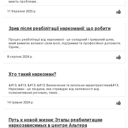
мають проблеми...
11 березня 2025 р.
Зрив після реабілітації наркоманії: що робити
Процес реабілітації від наркоманії - це складний і тривалий шлях,
який вимагає великої сили волі, підтримки та професійної допомоги.
Однак,...
8 серпня 2024 р.
Хто такий наркоман?
&#13; &#13; &#13; &#13; Визначення та загальна характеристика&#13;
Наркоман - це людина, яка страждає від залежності від
психоактивних речовин, таких...
14 травня 2024 р.
Путь к новой жизни: Этапы реабилитации
наркозависимых в центре Альтера