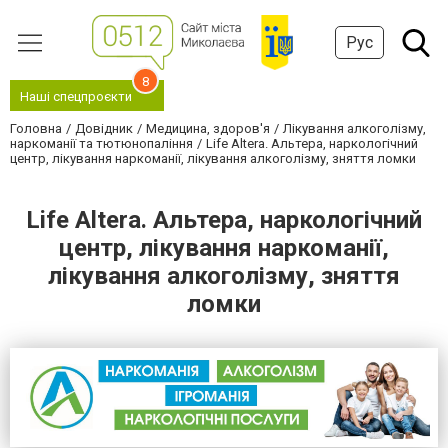
Рус
8
Наші спецпроєкти
Головна
Довідник
Медицина, здоров'я
Лікування алкоголізму,
наркоманії та тютюнопаління
Life Altera. Альтера, наркологічний
центр, лікування наркоманії, лікування алкоголізму, зняття ломки
Life Altera. Альтера, наркологічний
центр, лікування наркоманії,
лікування алкоголізму, зняття
ломки