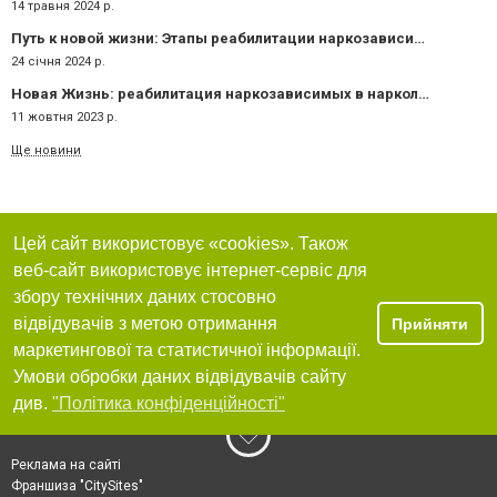
14 травня 2024 р.
Путь к новой жизни: Этапы реабилитации наркозависимых в центре Альтера
24 січня 2024 р.
Новая Жизнь: реабилитация наркозависимых в наркологическом центре "Altera"
11 жовтня 2023 р.
Ще новини
Цей сайт використовує «cookies». Також
веб-сайт використовує інтернет-сервіс для
збору технічних даних стосовно
відвідувачів з метою отримання
Прийняти
маркетингової та статистичної інформації.
Умови обробки даних відвідувачів сайту
див.
"Політика конфіденційності"
Реклама на сайті
Франшиза "CitySites"