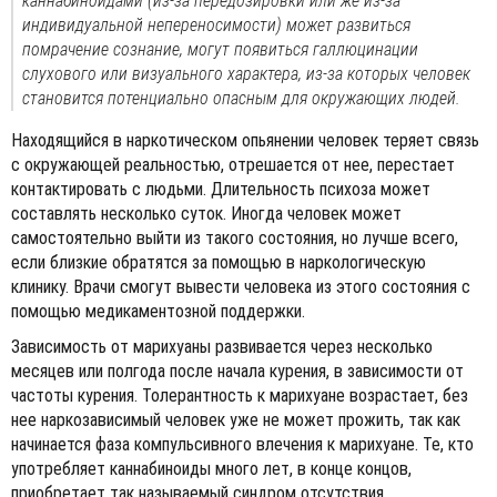
каннабиноидами (из-за передозировки или же из-за
индивидуальной непереносимости) может развиться
помрачение сознание, могут появиться галлюцинации
слухового или визуального характера, из-за которых человек
становится потенциально опасным для окружающих людей.
Находящийся в наркотическом опьянении человек теряет связь
с окружающей реальностью, отрешается от нее, перестает
контактировать с людьми. Длительность психоза может
составлять несколько суток. Иногда человек может
самостоятельно выйти из такого состояния, но лучше всего,
если близкие обратятся за помощью в наркологическую
клинику. Врачи смогут вывести человека из этого состояния с
помощью медикаментозной поддержки.
Зависимость от марихуаны развивается через несколько
месяцев или полгода после начала курения, в зависимости от
частоты курения. Толерантность к марихуане возрастает, без
нее наркозависимый человек уже не может прожить, так как
начинается фаза компульсивного влечения к марихуане. Те, кто
употребляет каннабиноиды много лет, в конце концов,
приобретает так называемый синдром отсутствия