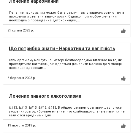
Лечение наркомании
Лечение наркомании может быть различным в зависимости от типа
наркотика и степени зависимости. Однако, при любом лечении
необходимо проведение детоксикации,...
21 квітня 2023 р.
Що потрибно знати - Наркотики та вагітність
Стан організму майбутньої матері безпосередньо впливає на те, як
проходитиме вагітність, чи вдасться доносити малюка до 9 місяця,
наскільки здоровим...
8 березня 2023 р.
Лечение пивного алкоголизма
&#13; &#13; &#13; &#13; &#13; В общественном сознании давно уже
укоренилось ошибочное мнение, что слабоалкогольные напитки не
являются вредными для...
19 лютого 2019 р.