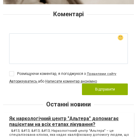
Коментарі
Розміщуючи коментар, я погоджуюся з
Правилами сайту
Авторизуватись
або
Написати коментар анонімно
Відправити
Останні новини
Як наркологічний центр "Альтера" допомагає
пацієнтам на всіх етапах лікування?
&#13; &#13; &#13; &#13; Наркологічний центр "Альтера" – це
спеціалізована клініка, яка надає кваліфіковану допомогу людям, що