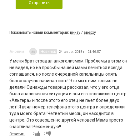
Отправить
Показывать новый комментарий:
внизу
/
вверху
Аноним
Новичок
24 февр. 2018 г., 21:46:57
У меня брат страдал алкоголизмом. Проблемы в этом он
не видел, но на просьбы нашей мамы лечиться всегда
соглашался, но после очередной капельницы опять
благополучно начинал пить! Что мы с ним только не
делали! Однажды товарищ рассказал, что у его отца
была аналогичная ситуация и они его положили в центр
«Альтера» и после этого его отец не пьет более двух
лет! Я взял номер телефона этого центра и определили
туда моего брата! Четветый месяц он находится в
центре. Это совершенно другой человек! Мама просто
счастлива! Рекомендую!!
0
0
Ответить