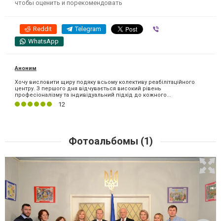
чтобы оценить и порекомендовать
Reddit
Telegram
Viber
WhatsApp
Аноним
Хочу висловити щиру подяку всьому колективу реабілітаційного
центру. З першого дня відчувається високий рівень
професіоналізму та індивідуальний підхід до кожного...
12
Фотоальбомы (1)