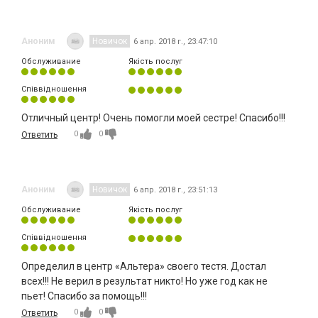
Аноним
Новичок
6 апр. 2018 г., 23:47:10
Обслуживание
Якість послуг
Співвідношення
Отличный центр! Очень помогли моей сестре! Спасибо!!!
0
0
Ответить
Аноним
Новичок
6 апр. 2018 г., 23:51:13
Обслуживание
Якість послуг
Співвідношення
Определил в центр «Альтера» своего тестя. Достал
всех!!! Не верил в результат никто! Но уже год как не
пьет! Спасибо за помощь!!!
0
0
Ответить