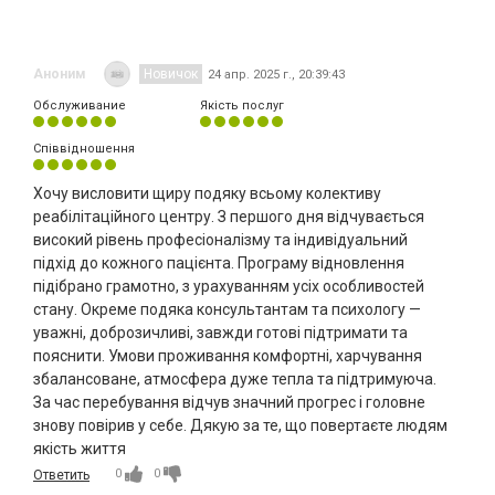
Аноним
Новичок
24 апр. 2025 г., 20:39:43
Обслуживание
Якість послуг
Співвідношення
Хочу висловити щиру подяку всьому колективу
реабілітаційного центру. З першого дня відчувається
високий рівень професіоналізму та індивідуальний
підхід до кожного пацієнта. Програму відновлення
підібрано грамотно, з урахуванням усіх особливостей
стану. Окреме подяка консультантам та психологу —
уважні, доброзичливі, завжди готові підтримати та
пояснити. Умови проживання комфортні, харчування
збалансоване, атмосфера дуже тепла та підтримуюча.
За час перебування відчув значний прогрес і головне
знову повірив у себе. Дякую за те, що повертаєте людям
якість життя
0
0
Ответить